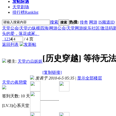
发帖际遇
天堂剧场
排行榜
Ranklist
搜索
热搜:
传奇
网游
IS频道ID
搜索
天堂公会|天堂の纵横四海|网游公会|天堂网游娱乐社区|激活码
头的爱，落花成冢。
1
2
3
4
/ 4 页
返回列表
[历史穿越]
等待无
楼主:
天堂の尛妖妖
[复制链接]
发表于 2010-6-5 05:35
|
显示全部楼层
天堂の眞戀愛
签到天数: 10 天
..................
[LV.3]心系天堂