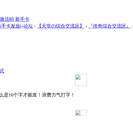
激活码
新手卡
新手卡发放|
»
论坛
›
【天堂の综合交流区】
›
『传奇综合交流区』
式
么是10个字才能发！浪费力气打字！