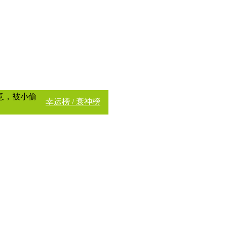
意，被小偷
幸运榜 / 衰神榜