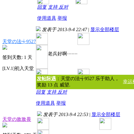
回复
支持
反对
使用道具
举报
发表于 2013-9-4 22:47
|
显示全部楼层
天堂の法╅9527
老兵好啊·······
签到天数: 1 天
[LV.1]初入天堂
发帖际遇
：天堂の法╅9527 乐于助人，
幸运榜
奖励 13 点 威望.
回复
支持
反对
使用道具
举报
发表于 2013-9-4 22:53
|
显示全部楼层
天堂の敌敌畏