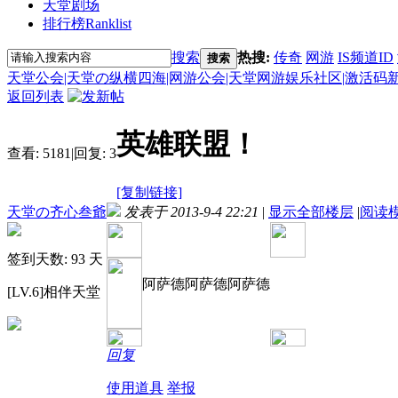
天堂剧场
排行榜
Ranklist
搜索
热搜:
传奇
网游
IS频道ID
搜索
天堂公会|天堂の纵横四海|网游公会|天堂网游娱乐社区|激活码
返回列表
英雄联盟！
查看:
5181
|
回复:
3
[复制链接]
天堂の齐心叁爺
发表于 2013-9-4 22:21
|
显示全部楼层
|
阅读
签到天数: 93 天
阿萨德阿萨德阿萨德
[LV.6]相伴天堂
回复
使用道具
举报