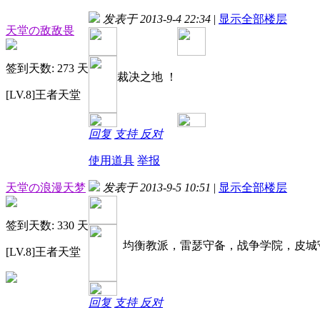
发表于 2013-9-4 22:34
|
显示全部楼层
天堂の敌敌畏
签到天数: 273 天
裁决之地 ！
[LV.8]王者天堂
回复
支持
反对
使用道具
举报
天堂の浪漫天梦
发表于 2013-9-5 10:51
|
显示全部楼层
签到天数: 330 天
均衡教派，雷瑟守备，战争学院，皮城
[LV.8]王者天堂
回复
支持
反对