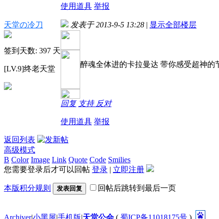
使用道具
举报
天堂の冷刀
发表于 2013-9-5 13:28
|
显示全部楼层
签到天数: 397 天
醉魂全体进的卡拉曼达 带你感受超神的
[LV.9]终老天堂
回复
支持
反对
使用道具
举报
返回列表
高级模式
B
Color
Image
Link
Quote
Code
Smilies
您需要登录后才可以回帖
登录
|
立即注册
本版积分规则
回帖后跳转到最后一页
发表回复
Archiver
|
小黑屋
|
手机版
|
天堂公会
(
蜀ICP备11018175号
)