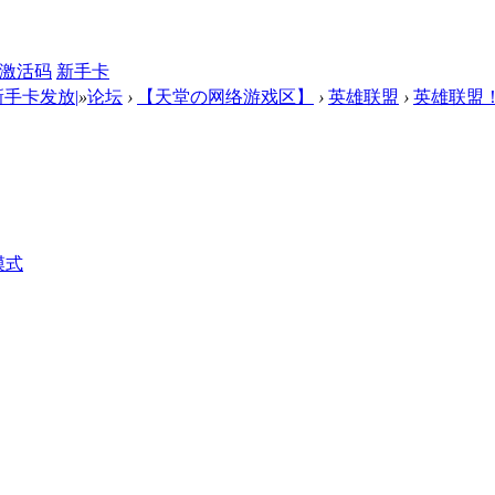
激活码
新手卡
新手卡发放|
»
论坛
›
【天堂の网络游戏区】
›
英雄联盟
›
英雄联盟
模式