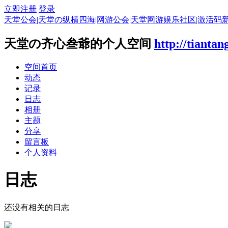
立即注册
登录
天堂公会|天堂の纵横四海|网游公会|天堂网游娱乐社区|激活码
天堂の齐心叁爺的个人空间
http://tianta
空间首页
动态
记录
日志
相册
主题
分享
留言板
个人资料
日志
还没有相关的日志