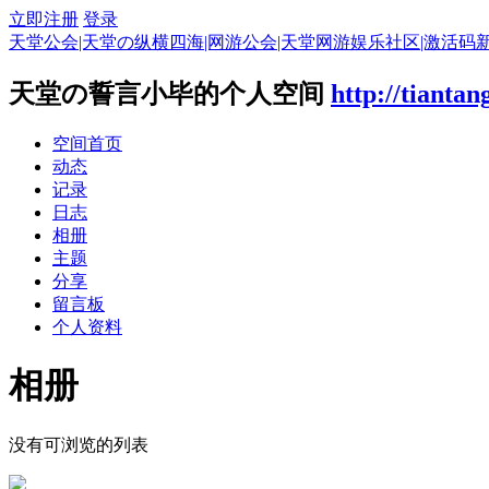
立即注册
登录
天堂公会|天堂の纵横四海|网游公会|天堂网游娱乐社区|激活码
天堂の誓言小毕的个人空间
http://tianta
空间首页
动态
记录
日志
相册
主题
分享
留言板
个人资料
相册
没有可浏览的列表