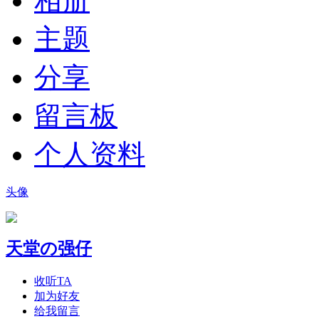
相册
主题
分享
留言板
个人资料
头像
天堂の强仔
收听TA
加为好友
给我留言