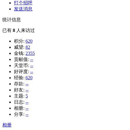
打个招呼
发送消息
统计信息
已有
8
人来访过
积分:
620
威望:
82
金钱:
2355
贡献值:
--
天堂币:
--
好评度:
--
经验:
620
存款:
--
好友:
--
主题:
5
日志:
--
相册:
--
分享:
--
相册