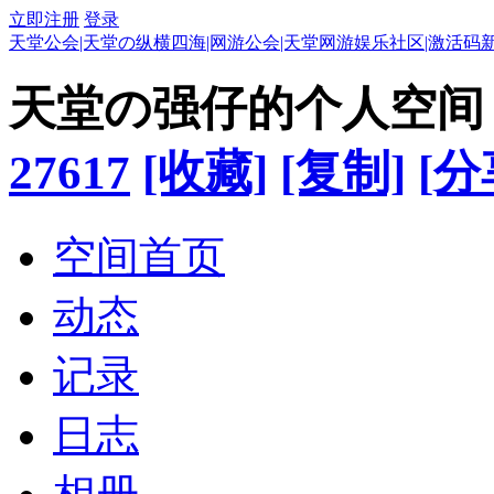
立即注册
登录
天堂公会|天堂の纵横四海|网游公会|天堂网游娱乐社区|激活码
天堂の强仔的个人空间
27617
[收藏]
[复制]
[分
空间首页
动态
记录
日志