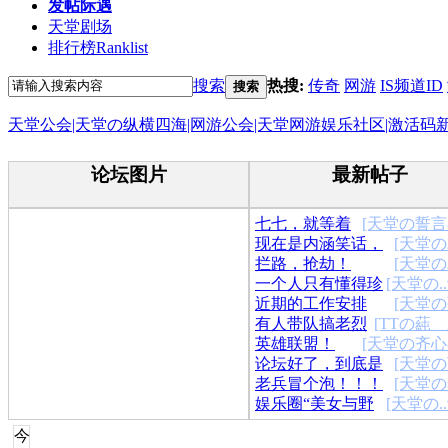
发帖际遇
天堂剧场
排行榜
Ranklist
搜索
热搜:
传奇
网游
IS频道ID
搜索
天堂公会|天堂の纵横四海|网游公会|天堂网游娱乐社区|激活码
论坛图片
最新帖子
七七，就等着
[天堂の誓言
现在是内涵笑话，
[天堂の
你喊“小毕..
拦路，抢劫！
[天堂の
冷笑话..
一个人只有懂得珍
[天堂の.
近期的工作安排
[天堂の
惜现在..
有人带队搞老烈
[TTの蒓ゞ
英雄联盟！
[天堂の齐心
火吗~~~~..
论坛好了，到底是
[天堂の
老兵冒个泡！！！
[天堂の
我卡，..
娱乐圈“美女与野
[天堂の.
兽”夫..
今