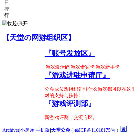
日
排
行
【天堂の网游组织区】
『账号发放区』
|游戏激活码|游戏贵宾卡|游戏新手卡|
『游戏进驻申请厅』
公会成员想组织进驻什么游戏都可以在这里
对的支持与扶持!
『游戏评测部』
新游戏评测，交流专区。
Archiver
|
小黑屋
|
手机版
|
天堂公会
(
蜀ICP备11018175号
)