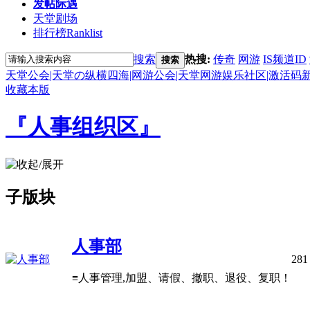
发帖际遇
天堂剧场
排行榜
Ranklist
搜索
热搜:
传奇
网游
IS频道ID
搜索
天堂公会|天堂の纵横四海|网游公会|天堂网游娱乐社区|激活码
收藏本版
『人事组织区』
子版块
人事部
281
≡人事管理,加盟、请假、撤职、退役、复职！