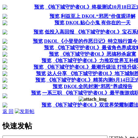
预览
《地下城守护者OL》终极测试10月18日正
预览
利益至上 DKOL“邪恶”价值观详解
预览
DKOL贴心小鬼 有你在的一天
预览
低投入高回报 《地下城守护者OL》宝石系
预览
DKOL《小登登的作恶日记》特立独行篇今
预览
《地下城守护者OL》最省角色养成攻
预览
《地下城守护者OL》恶搞秒杀寂寞
预览
《地下城守护者OL》力推双世界互补
预览
《地下城守护者OL》最潮升级法 打怪升级
预览
达人分享 《地下城守护者OL》地下城制
预览
《地下城守护者OL》精英内测9月14日正
预览
DKOL全民封测“邪恶”养成报告
预览
一系三职 《地下城守护者OL》最平衡游戏
预览
《地下城守护者OL》双世界荣耀制霸
返 回
快速发帖