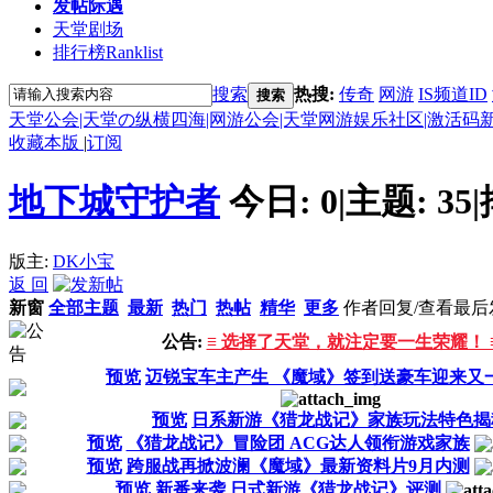
发帖际遇
天堂剧场
排行榜
Ranklist
搜索
热搜:
传奇
网游
IS频道ID
搜索
天堂公会|天堂の纵横四海|网游公会|天堂网游娱乐社区|激活码
收藏本版
|
订阅
地下城守护者
今日:
0
|
主题:
35
|
版主:
DK小宝
返 回
新窗
全部主题
最新
热门
热帖
精华
更多
作者
回复/查看
最后
公告:
≡ 选择了天堂，就注定要一生荣耀！ 
预览
迈锐宝车主产生 《魔域》签到送豪车迎来又
预览
日系新游《猎龙战记》家族玩法特色揭
预览
《猎龙战记》冒险团 ACG达人领衔游戏家族
预览
跨服战再掀波澜《魔域》最新资料片9月内测
预览
新番来袭 日式新游《猎龙战记》评测