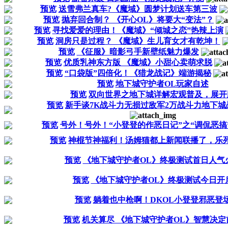
预览
送雪弗兰真车?《魔域》圆梦计划送车第三波
预览
抛弃回合制？ 《开心OL》将要大“变法”？
预览
寻找爱爱的理由！《魔域》“倾城之恋”热辣上演
预览
洞房只是过程？ 《魔域》生儿育女才有乾坤！
预览
《征服》暗影弓手新壁纸魅力爆发
预览
优质乳神东方版 《魔域》小甜心卖萌求脱
预览
“口袋版”四倍化！《猎龙战记》端游揭秘
预览
地下城守护者OL玩家自述
预览
双向世界之地下城详解宏观普及，展开
预览
新手谈7K战斗力无损过敌军2万战斗力地下城
预览
号外！号外！“小登登的作恶日记”之“调侃恶搞
预览
神棍节神福利！汤姆猫都上新闻联播了，乐
预览
《地下城守护者OL》终极测试首日人气
预览
《地下城守护者OL》终极测试今日开
预览
躺着也中枪啊！DKOL小登登邪恶登
预览
机关算尽 《地下城守护者OL》智慧决定