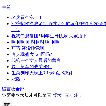
主题
老兵冒个泡！！！
守护招收流浪老狗 连接772 醉魂守护频道 发会
元宝
祝我们浪漫团5周年生日快乐 大家顶下
啊啊啊啊 啊啊啊 啊 啊啊
巧巧`还没睡觉啊 `
有人玩盛大123区吗?
我给一个女人最后的留言
晚上怒军的战矿如何
生菜狗昨天晚上3.1晚8点IS统计
冠熙郎
留言板
全部
你需要登录后才可以留言
登录
|
立即注册
留言