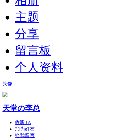
相册
主题
分享
留言板
个人资料
头像
天堂の李总
收听TA
加为好友
给我留言