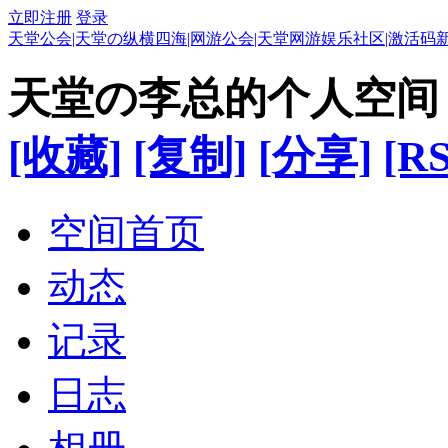
立即注册
登录
天堂公会|天堂の纵横四海|网游公会|天堂网游娱乐社区|激活码
天堂の李总的个人空间
[收藏]
[复制]
[分享]
[RS
空间首页
动态
记录
日志