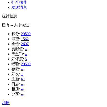
打个招呼
发送消息
统计信息
已有
--
人来访过
积分:
29500
威望:
1562
金钱:
2697
贡献值:
--
天堂币:
--
好评度:
5
经验:
29500
存款:
--
好友:
1
主题:
67
日志:
--
相册:
--
分享:
--
相册